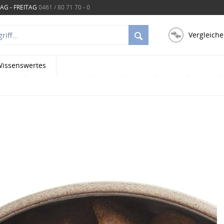
G - FREITAG
0461 / 80 71 70 - 0
Vergleiche
issenswertes