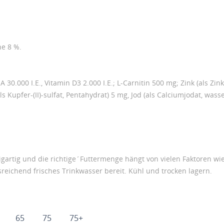
he 8 %.
30.000 I.E., Vitamin D3 2.000 I.E.; L-Carnitin 500 mg; Zink (als Zink
 Kupfer-(II)-sulfat, Pentahydrat) 5 mg, Jod (als Calciumjodat, wasse
gartig und die richtige´Futtermenge hängt von vielen Faktoren wie z
usreichend frisches Trinkwasser bereit. Kühl und trocken lagern.
65
75
75+