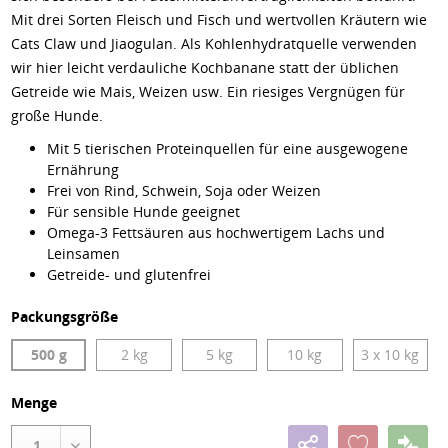
Mit drei Sorten Fleisch und Fisch und wertvollen Kräutern wie
Cats Claw und Jiaogulan. Als Kohlenhydratquelle verwenden
wir hier leicht verdauliche Kochbanane statt der üblichen
Getreide wie Mais, Weizen usw. Ein riesiges Vergnügen für
große Hunde.
Mit 5 tierischen Proteinquellen für eine ausgewogene
Ernährung
Frei von Rind, Schwein, Soja oder Weizen
Für sensible Hunde geeignet
Omega-3 Fettsäuren aus hochwertigem Lachs und
Leinsamen
Getreide- und glutenfrei
Packungsgröße
500 g
2 kg
5 kg
10 kg
3 x 10 kg
Menge
1