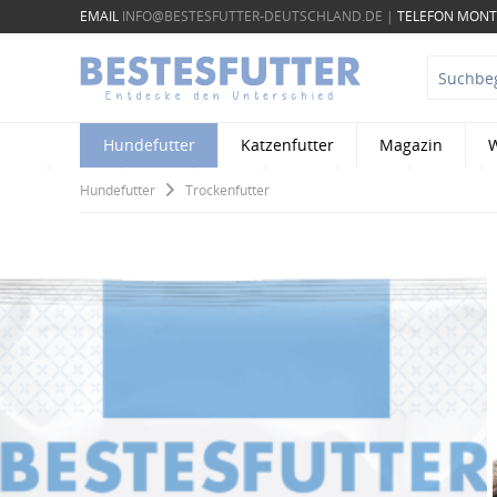
EMAIL
INFO@BESTESFUTTER-DEUTSCHLAND.DE
|
TELEFON MONTA
Hundefutter
Katzenfutter
Magazin
W
Hundefutter
Trockenfutter