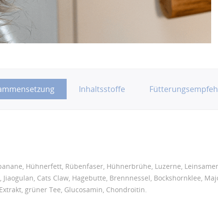
ammensetzung
Inhaltsstoffe
Fütterungsempfeh
hbanane, Hühnerfett, Rübenfaser, Hühnerbrühe, Luzerne, Leinsamen,
e, Jiaogulan, Cats Claw, Hagebutte, Brennnessel, Bockshornklee, Maj
xtrakt, grüner Tee, Glucosamin, Chondroitin.