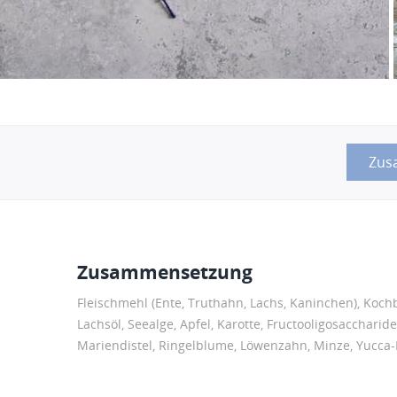
Zus
Zusammensetzung
Fleischmehl (Ente, Truthahn, Lachs, Kaninchen), Koc
Lachsöl, Seealge, Apfel, Karotte, Fructooligosaccharid
Mariendistel, Ringelblume, Löwenzahn, Minze, Yucca-E