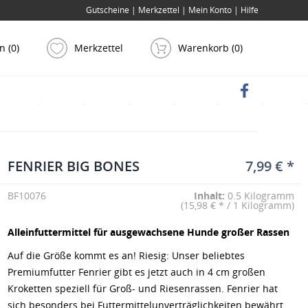
Gutscheine
|
Merkzettel
|
Mein Konto
|
Hilfe
n (0)
Merkzettel
Warenkorb (
0
)
FENRIER BIG BONES
7,99 € *
BF10076
Inhalt:
0.5 Kilogramm
(15,98 € * / 1 Kilogramm)
Alleinfuttermittel für ausgewachsene Hunde großer Rassen
Auf die Größe kommt es an! Riesig: Unser beliebtes
Premiumfutter Fenrier gibt es jetzt auch in 4 cm großen
Kroketten speziell für Groß- und Riesenrassen. Fenrier hat
sich besonders bei Futtermittelunverträglichkeiten bewährt.