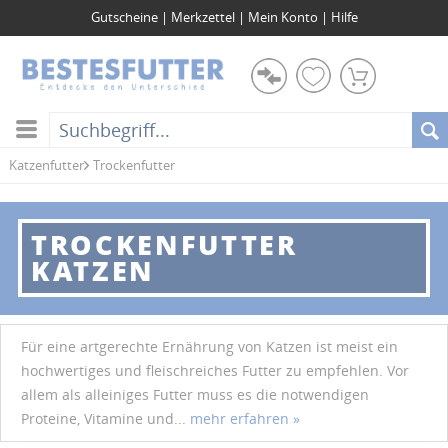
Gutscheine
|
Merkzettel
|
Mein Konto
|
Hilfe
Katzenfutter
Trockenfutter
TROCKENFUTTER
KATZEN
Für eine artgerechte Ernährung von Katzen ist meist ein
hochwertiges und fleischreiches Futter zu empfehlen. Vor
allem als alleiniges Futter muss es die notwendigen
Proteine, Vitamine und...
mehr erfahren »